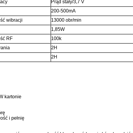
racy
Prąd stały/3,7 V
200-500mA
ść wibracji
13000 obr/min
1,85W
ość RF
100k
wania
2H
2H
W kartonie
órę
ość i pełnię