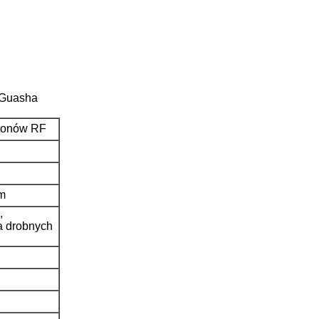
 Guasha
otonów RF
em
,
ja drobnych