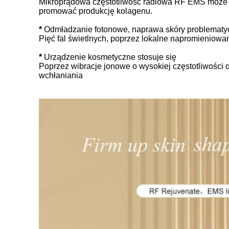
Mikroprądowa częstotliwość radiowa RF EMS może po
promować produkcję kolagenu.
*
Odmładzanie fotonowe, naprawa skóry problematy
Pięć fal świetlnych, poprzez lokalne napromieniow
*
Urządzenie kosmetyczne stosuje się
Poprzez wibracje jonowe o wysokiej częstotliwości 
wchłaniania