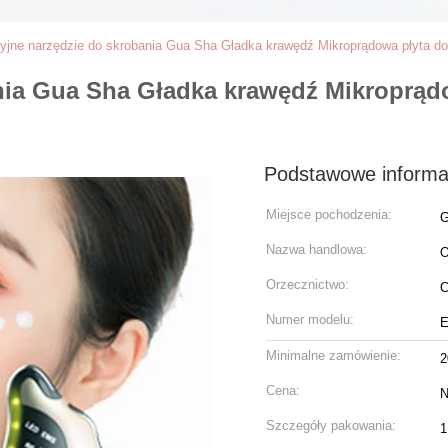
yjne narzędzie do skrobania Gua Sha Gładka krawędź Mikroprądowa płyta do
nia Gua Sha Gładka krawędź Mikroprąd
Podstawowe informa
Miejsce pochodzenia:
G
Nazwa handlowa:
Orzecznictwo:
Numer modelu:
E
Minimalne zamówienie:
2
Cena:
N
Szczegóły pakowania:
1