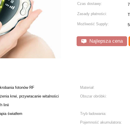
Czas dostawy:
7
Zasady płatności:
T
Możliwość Supply:
5
Najlepsza cena
krobania fotonów RF
Materiał:
enia krwi, przywracanie witalności
Obszar obróbki:
 linii
apia światłem
Tryb ładowania:
Pojemność akumulatora: