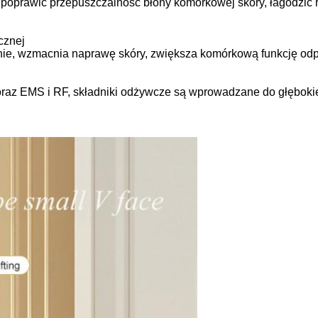
prawić przepuszczalność błony komórkowej skóry, łagodzić ruc
cznej
anie, wzmacnia naprawę skóry, zwiększa komórkową funkcję odpo
oraz EMS i RF, składniki odżywcze są wprowadzane do głębokie