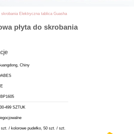
 skrobania Elektryczna tablica Guasha
owa płyta do skrobania
cje
uangdong, Chiny
OABES
CE
BP1605
00-499 SZTUK
egocjowalne
 szt. / kolorowe pudełko, 50 szt. / szt.