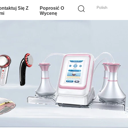
Polish
ntaktuj Się Z
Poprosić O
mi
Wycenę