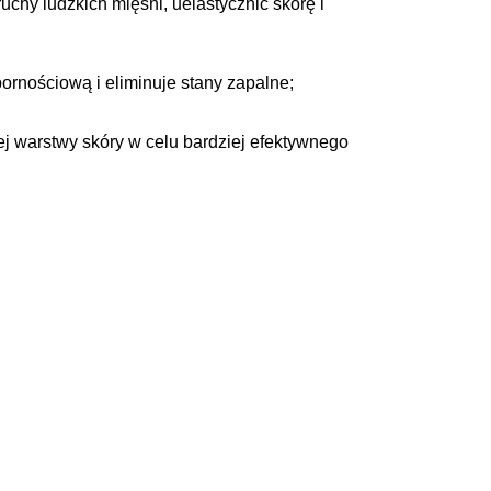
hy ludzkich mięśni, uelastycznić skórę i
rnościową i eliminuje stany zapalne;
j warstwy skóry w celu bardziej efektywnego