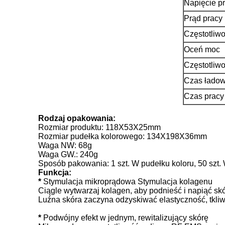
Napięcie p
Prąd pracy
Częstotliwo
Oceń moc
Częstotliw
Czas łado
Czas pracy
Rodzaj opakowania:
Rozmiar produktu: 118X53X25mm
Rozmiar pudełka kolorowego: 134X198X36mm
Waga NW: 68g
Waga GW.: 240g
Sposób pakowania: 1 szt. W pudełku koloru, 50 szt. 
Funkcja:
*
Stymulacja mikroprądowa Stymulacja kolagenu
Ciągle wytwarzaj kolagen, aby podnieść i napiąć sk
Luźna skóra zaczyna odzyskiwać elastyczność, tkliw
*
Podwójny efekt w jednym, rewitalizujący skórę