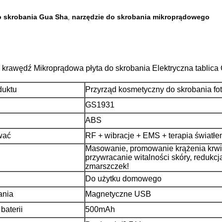
o skrobania Gua Sha
narzędzie do skrobania mikroprądowego
,
krawędź Mikroprądowa płyta do skrobania Elektryczna tablica
duktu
Przyrząd kosmetyczny do skrobania f
GS1931
ABS
wać
RF + wibracje + EMS + terapia światł
Masowanie, promowanie krążenia krwi
przywracanie witalności skóry, redukc
zmarszczek!
Do użytku domowego
ania
Magnetyczne USB
baterii
500mAh