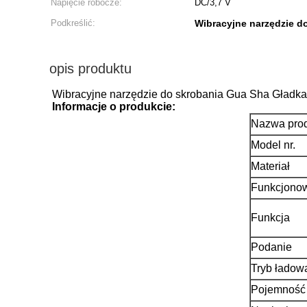
Napięcie robocze:
DC/3,7 V
Podkreślić:
Wibracyjne narzędzie d
opis produktu
Wibracyjne narzędzie do skrobania Gua Sha Gładka 
Informacje o produkcie
:
Nazwa pro
Model nr.
Materiał
Funkcjono
Funkcja
Podanie
Tryb ładow
Pojemność 