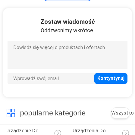
20
Zostaw wiadomość
Oddzwonimy wkrótce!
Depilator IPL
20
Urządzenie Ultra
Odchudzanie
popularne kategorie
Wszystko
Urządzenie Do 
Urządzenia Do 