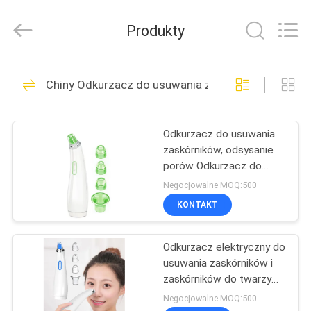
przyrząd
do
usuwania
Produkty
zaskórników
dostawca.
Copyright
©
2021
DOM
42
-
2025
Chiny Odkurzacz do usuwania zaskórników
facialbeautydevices.com.
Urządzenie do
All
Rights
PRODUKTY
Reserved.
twarzy do terapii
Developed
Odkurzacz do usuwania
by
ECER
zaskórników, odsysanie
fotonowej LED
O
porów Odkurzacz do
NAS
skóry twarzy Zaskórnika
Negocjowalne MOQ:500
Prezenty walentynkowe
KONTAKT
dla jej kobiet Him M
5
WYCIECZKA
Urządzenia do
Odkurzacz elektryczny do
PO
usuwania zaskórników i
FABRYCE
pielęgnacji włosów
zaskórników do twarzy
Comedo
Negocjowalne MOQ:500
LED Light