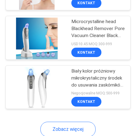
KONTROLA
KONTAKT
JAKOŚCI
Microcrystalline head
11
Blackhead Remover Pore
SKONTAKTUJ
Vacuum Cleaner Black
HIFU/RF
SIĘ
Head Whitehead Acne
USD10.45 MOQ:300-999
przeciwzmarszczkowy
Removal
Z
KONTAKT
NAMI
Biały kolor próżniowy
mikrokrystaliczny środek
POPROSIĆ
do usuwania zaskórników
27
dla nastolatków
O
Negocjowalne MOQ:500-999
maszyna do
KONTAKT
WYCENĘ
pielęgnacji oczu
Zobacz więcej