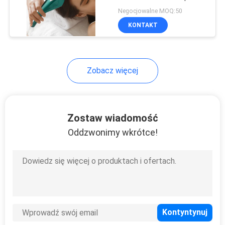
Scalp Massage Spa Hair
Negocjowalne MOQ:50
Growth Comb
KONTAKT
20
Depilator IPL
Zobacz więcej
Zostaw wiadomość
Oddzwonimy wkrótce!
20
Urządzenie Ultra
Odchudzanie