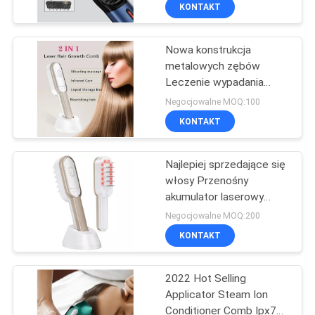
KONTROLA
KONTAKT
JAKOŚCI
Nowa konstrukcja
11
metalowych zębów
SKONTAKTUJ
Leczenie wypadania
HIFU/RF
SIĘ
włosów Ems Laserowy
Negocjowalne MOQ:100
przeciwzmarszczkowy
masaż wibracyjny
Z
KONTAKT
Elektryczny grzebień na
NAMI
odrastanie włosów z
płynnym przewodnikiem
Najlepiej sprzedające się
włosy Przenośny
POPROSIĆ
akumulator laserowy
27
grzebień do pielęgnacji
O
Negocjowalne MOQ:200
włosów Pielęgnacja
maszyna do
KONTAKT
WYCENĘ
wzrostu włosów
Leczenie wibracyjny
pielęgnacji oczu
Masaż laserowy grzebień
2022 Hot Selling
Applicator Steam Ion
Conditioner Comb Ipx7