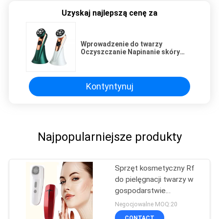
Uzyskaj najlepszą cenę za
Wprowadzenie do twarzy
Oczyszczanie Napinanie skóry
Usuwanie zmarszczek
Wprowadzenie do gorącej twarzy
Urządzenie kosmetyczne
Kontyntynuj
Najpopularniejsze produkty
Sprzęt kosmetyczny Rf
do pielęgnacji twarzy w
gospodarstwie
domowym Pielęgnacja
Negocjowalne MOQ:20
skóry i pieg o
CONTACT