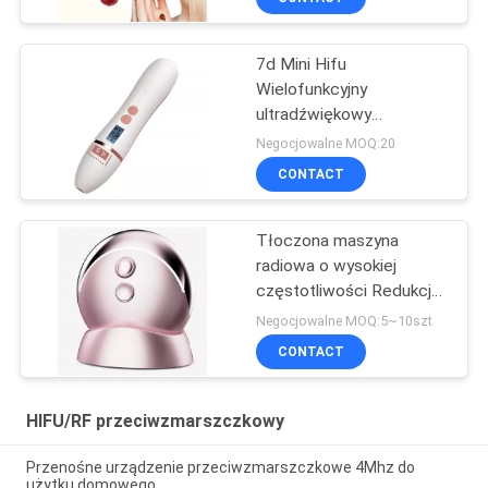
częstotliwości radiowej
Instrument kosmetyczny
7d Mini Hifu
Wielofunkcyjny
ultradźwiękowy
skoncentrowany na
Negocjowalne MOQ:20
twarzy Beauti Instrument
CONTACT
napinający skórę masażer
do twarzy
Tłoczona maszyna
radiowa o wysokiej
częstotliwości Redukcja
zmarszczek-napinanie
Negocjowalne MOQ:5~10szt
skóry EMS
CONTACT
Wielofunkcyjne domowe
urządzenie kosmetyczne
HIFU/RF przeciwzmarszczkowy
Przenośne urządzenie przeciwzmarszczkowe 4Mhz do
użytku domowego