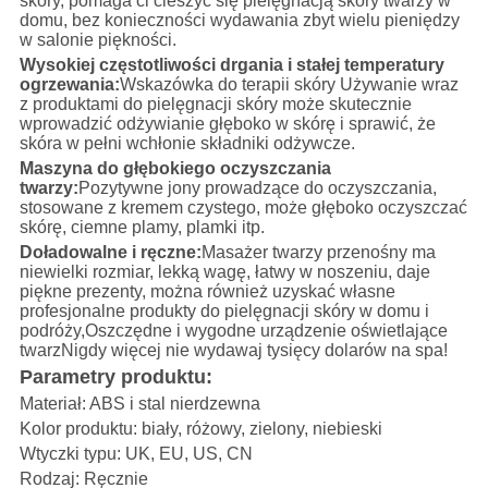
skóry, pomaga ci cieszyć się pielęgnacją skóry twarzy w
domu, bez konieczności wydawania zbyt wielu pieniędzy
w salonie piękności.
Wysokiej częstotliwości drgania i stałej temperatury
ogrzewania:
Wskazówka do terapii skóry Używanie wraz
z produktami do pielęgnacji skóry może skutecznie
wprowadzić odżywianie głęboko w skórę i sprawić, że
skóra w pełni wchłonie składniki odżywcze.
Maszyna do głębokiego oczyszczania
twarzy:
Pozytywne jony prowadzące do oczyszczania,
stosowane z kremem czystego, może głęboko oczyszczać
skórę, ciemne plamy, plamki itp.
Doładowalne i ręczne:
Masażer twarzy przenośny ma
niewielki rozmiar, lekką wagę, łatwy w noszeniu, daje
piękne prezenty, można również uzyskać własne
profesjonalne produkty do pielęgnacji skóry w domu i
podróży,Oszczędne i wygodne urządzenie oświetlające
twarzNigdy więcej nie wydawaj tysięcy dolarów na spa!
Parametry produktu:
Materiał: ABS i stal nierdzewna
Kolor produktu: biały, różowy, zielony, niebieski
Wtyczki typu: UK, EU, US, CN
Rodzaj: Ręcznie