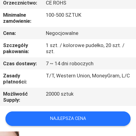
KONTROLA
Orzecznictwo:
CE ROHS
JAKOŚCI
Minimalne
100-500 SZTUK
zamówienie:
SKONTAKTUJ
Cena:
Negocjowalne
SIĘ
Szczegóły
1 szt. / kolorowe pudełko, 20 szt. /
pakowania:
szt.
Z
NAMI
Czas dostawy:
7 ~ 14 dni roboczych
Zasady
T/T, Western Union, MoneyGram, L/C
płatności:
POPROSIĆ
O
Możliwość
20000 sztuk
Supply:
WYCENĘ
NAJLEPSZA CENA
SITEMAP