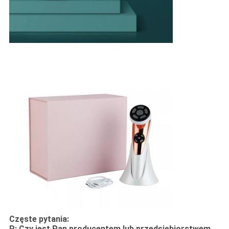
Częste pytania:
P: Czy jest Pan producentem lub przedsiębiorstwem