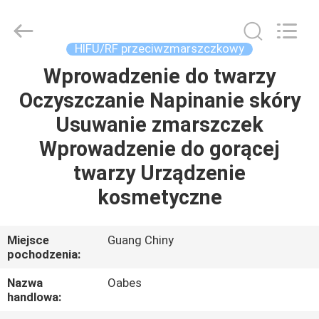
Technology
Co.,
Ltd..
All
Rights
HIFU/RF przeciwzmarszczkowy
Reserved.
Developed
by
Wprowadzenie do twarzy
DOM
ECER
Oczyszczanie Napinanie skóry
PRODUKTY
Usuwanie zmarszczek
Wprowadzenie do gorącej
O
twarzy Urządzenie
NAS
kosmetyczne
WYCIECZKA
Miejsce
Guang Chiny
pochodzenia:
PO
FABRYCE
Nazwa
Oabes
handlowa: