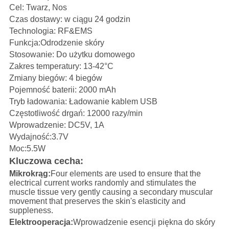
Cel: Twarz, Nos
Czas dostawy: w ciągu 24 godzin
Technologia: RF&EMS
Funkcja:Odrodzenie skóry
Stosowanie: Do użytku domowego
Zakres temperatury: 13-42°C
Zmiany biegów: 4 biegów
Pojemność baterii: 2000 mAh
Tryb ładowania: Ładowanie kablem USB
Częstotliwość drgań: 12000 razy/min
Wprowadzenie: DC5V, 1A
Wydajność:3.7V
Moc:5.5W
Kluczowa cecha:
Mikrokrąg:
Four elements are used to ensure that the
electrical current works randomly and stimulates the
muscle tissue very gently causing a secondary muscular
movement that preserves the skin's elasticity and
suppleness.
Elektrooperacja:
Wprowadzenie esencji piękna do skóry