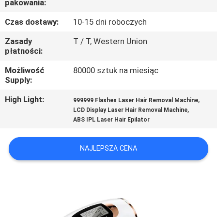
pakowania:
KONTROLA
JAKOŚCI
Czas dostawy:
10-15 dni roboczych
Zasady
T / T, Western Union
płatności:
SKONTAKTUJ
SIĘ
Możliwość
80000 sztuk na miesiąc
Supply:
Z
High Light:
,
NAMI
999999 Flashes Laser Hair Removal Machine
,
LCD Display Laser Hair Removal Machine
ABS IPL Laser Hair Epilator
POPROSIĆ
O
NAJLEPSZA CENA
WYCENĘ
SITEMAP