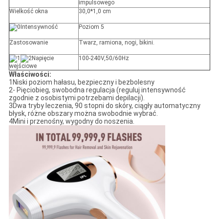
impulsowego
Wielkość okna
30,0*1,0 cm
Intensywność
Poziom 5
Zastosowanie
Twarz, ramiona, nogi, bikini.
Napięcie
100-240V,50/60Hz
wejściowe
Właściwości:
1Niski poziom hałasu, bezpieczny i bezbolesny
2- Pięciobieg, swobodna regulacja (reguluj intensywność
zgodnie z osobistymi potrzebami depilacji).
3Dwa tryby leczenia, 90 stopni do skóry, ciągły automatyczny
błysk, różne obszary można swobodnie wybrać.
4Mini i przenośny, wygodny do noszenia.