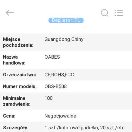
Oabes
Technology
Co.,
Ltd..
All
Depilator IPL
Rights
Reserved.
Developed
DOM
by
ECER
Miejsce
Guangdong Chiny
pochodzenia:
PRODUKTY
Nazwa
OABES
handlowa:
O
Orzecznictwo:
CE,ROHS,FCC
NAS
Numer modelu:
OBS-B508
WYCIECZKA
Minimalne
100
zamówienie:
PO
FABRYCE
Cena:
Negocjowalne
Szczegóły
1 szt./kolorowe pudełko, 20 szt./ctn