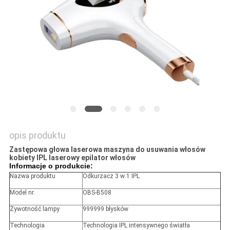
PRIVACY
POLICY
opis produktu
Zastępowa głowa laserowa maszyna do usuwania włosów
kobiety IPL laserowy epilator włosów
Informacje o produkcie:
Nazwa produktu
Odkurzacz 3 w 1 IPL
Model nr.
OBS-B508
Żywotność lampy
999999 błysków
Technologia
Technologia IPL intensywnego światła