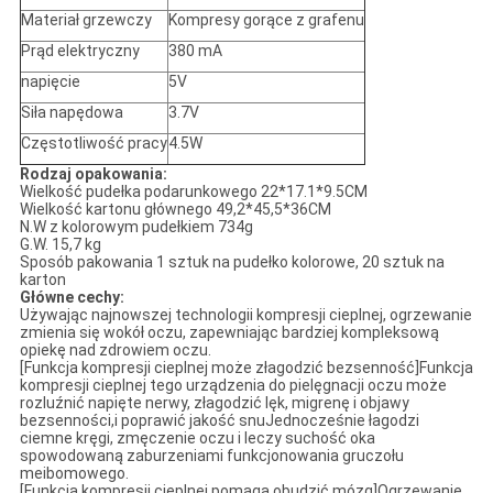
Materiał grzewczy
Kompresy gorące z grafenu
Prąd elektryczny
380 mA
napięcie
5V
Siła napędowa
3.7V
Częstotliwość pracy
4.5W
Rodzaj opakowania:
Wielkość pudełka podarunkowego 22*17.1*9.5CM
Wielkość kartonu głównego 49,2*45,5*36CM
N.W z kolorowym pudełkiem 734g
G.W. 15,7 kg
Sposób pakowania 1 sztuk na pudełko kolorowe, 20 sztuk na
karton
Główne cechy:
Używając najnowszej technologii kompresji cieplnej, ogrzewanie
zmienia się wokół oczu, zapewniając bardziej kompleksową
opiekę nad zdrowiem oczu.
[Funkcja kompresji cieplnej może złagodzić bezsenność]Funkcja
kompresji cieplnej tego urządzenia do pielęgnacji oczu może
rozluźnić napięte nerwy, złagodzić lęk, migrenę i objawy
bezsenności,i poprawić jakość snuJednocześnie łagodzi
ciemne kręgi, zmęczenie oczu i leczy suchość oka
spowodowaną zaburzeniami funkcjonowania gruczołu
meibomowego.
[Funkcja kompresji cieplnej pomaga obudzić mózg]Ogrzewanie