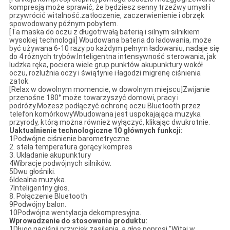
kompresją może sprawić, że będziesz senny trzeźwy umysł i
przywrócić witalność.zatłoczenie, zaczerwienienie i obrzęk
spowodowany późnym pobytem.
[Ta maska do oczu z długotrwałą baterią i silnym silnikiem
wysokiej technologii] Wbudowana bateria do ładowania, może
być używana 6-10 razy po każdym pełnym ładowaniu, nadaje się
do 4 różnych trybów.Inteligentna intensywność sterowania, jak
ludzka ręka, pociera wiele grup punktów akupunktury wokół
oczu, rozluźnia oczy i świątynie i łagodzi migrenę ciśnienia
zatok.
[Relax w dowolnym momencie, w dowolnym miejscu]Zwijanie
przenośne 180° może towarzyszyć domowi, pracy i
podróży.Możesz podłączyć ochronę oczu Bluetooth przez
telefon komórkowyWbudowana jest uspokajająca muzyka
przyrody, którą można również wyłączyć, klikając dwukrotnie.
Uaktualnienie technologiczne 10 głównych funkcji:
1Podwójne ciśnienie barometryczne.
2. stała temperatura gorący kompres
3. Układanie akupunktury
4Wibracje podwójnych silników.
5Dwu głośniki.
6Idealna muzyka.
7Inteligentny głos.
8. Połączenie Bluetooth
9Podwójny balon.
10Podwójna wentylacja dekompresyjna.
Wprowadzenie do stosowania produktu:
1Długo naciśnij przycisk zasilania, a głos poprosi "Witaj w