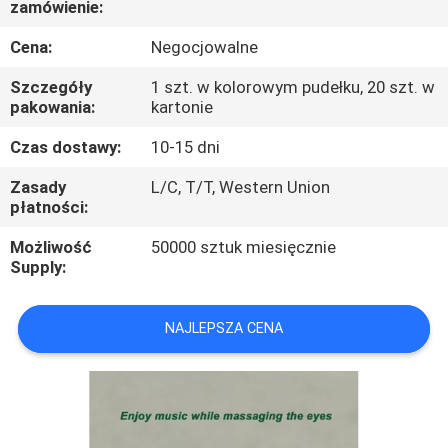
zamówienie:
KONTROLA
JAKOŚCI
Cena:
Negocjowalne
Szczegóły
1 szt. w kolorowym pudełku, 20 szt. w
SKONTAKTUJ
pakowania:
kartonie
SIĘ
Czas dostawy:
10-15 dni
Z
Zasady
L/C, T/T, Western Union
płatności:
NAMI
Możliwość
50000 sztuk miesięcznie
Supply:
POPROSIĆ
O
NAJLEPSZA CENA
WYCENĘ
SITEMAP