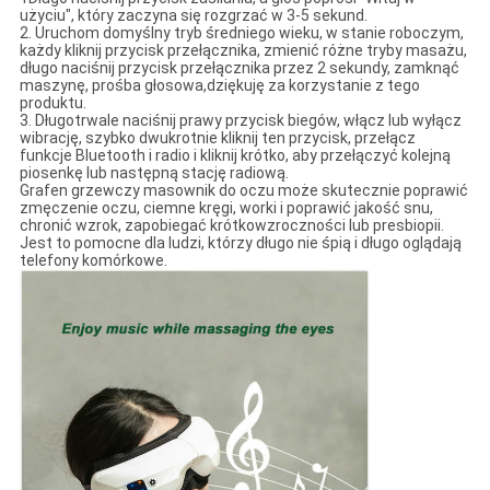
użyciu", który zaczyna się rozgrzać w 3-5 sekund.
2. Uruchom domyślny tryb średniego wieku, w stanie roboczym,
każdy kliknij przycisk przełącznika, zmienić różne tryby masażu,
długo naciśnij przycisk przełącznika przez 2 sekundy, zamknąć
maszynę, prośba głosowa,dziękuję za korzystanie z tego
produktu.
3. Długotrwale naciśnij prawy przycisk biegów, włącz lub wyłącz
wibrację, szybko dwukrotnie kliknij ten przycisk, przełącz
funkcje Bluetooth i radio i kliknij krótko, aby przełączyć kolejną
piosenkę lub następną stację radiową.
Grafen grzewczy masownik do oczu może skutecznie poprawić
zmęczenie oczu, ciemne kręgi, worki i poprawić jakość snu,
chronić wzrok, zapobiegać krótkowzroczności lub presbiopii.
Jest to pomocne dla ludzi, którzy długo nie śpią i długo oglądają
telefony komórkowe.