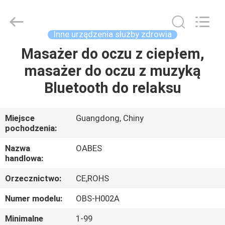
Technology
Co.,
Ltd..
All
Rights
Inne urządzenia służby zdrowia
Reserved.
Developed
Masażer do oczu z ciepłem,
DOM
by
ECER
masażer do oczu z muzyką
PRODUKTY
Bluetooth do relaksu
O
Miejsce
Guangdong, Chiny
pochodzenia:
NAS
Nazwa
OABES
handlowa:
WYCIECZKA
Orzecznictwo:
CE,ROHS
PO
FABRYCE
Numer modelu:
OBS-H002A
Minimalne
1-99