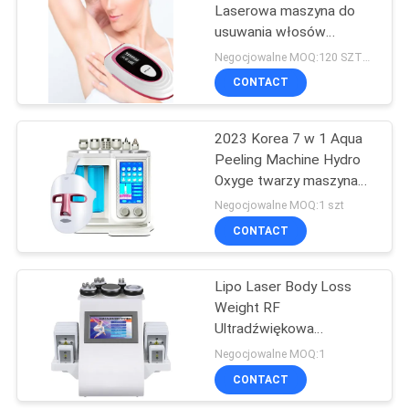
Laserowa maszyna do
usuwania włosów
0
Kobiety Przenośna
Negocjowalne MOQ:120 SZTUK
słuchawka do domu
Maszer do
CONTACT
Laserowe usuwanie
podnoszenia szyi i
włosów
2023 Korea 7 w 1 Aqua
twarzy EMS
Peeling Machine Hydro
Oxyge twarzy maszyna
do dermabrazji
Negocjowalne MOQ:1 szt
diamentowej H2o2
CONTACT
6
Hydrafacials Machine.
Różdżka do twarzy
Lipo Laser Body Loss
Weight RF
o wysokiej
Ultradźwiękowa
częstotliwości
próżniowa kawitacyjna
Negocjowalne MOQ:1
maszyna do odchudzania
CONTACT