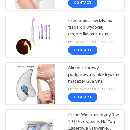
spalania tłuszczu
KONTROLA
CONTACT
JAKOŚCI
Przenośna różdżka na
11
trądzik o wysokiej
SKONTAKTUJ
częstotliwości usuń
HIFU/RF
SIĘ
bliznę punktową za
Negocjowalne MOQ:500-999
przeciwzmarszczkowy
pomocą napinania skóry
Z
CONTACT
ze szklanej rurki
NAMI
Akumulatorowy
podgrzewany elektryczny
POPROSIĆ
masażer Gua Sha
27
wibracyjny podnośnik
O
Negocjowalne MOQ:100-499
maszyna do
CONTACT
WYCENĘ
pielęgnacji oczu
Pulpit Wielofunkcyjny 3 w
SITEMAP
1 Q Przełącznik Nd Yag
Laserowe usuwanie