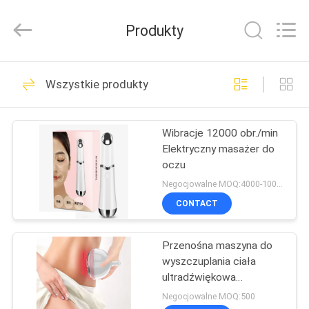
Oabes
Technology
Co.,
Produkty
Ltd..
All
Rights
Reserved.
Developed
DOM
42
by
Wszystkie produkty
ECER
Urządzenie do
PRODUKTY
twarzy do terapii
Wibracje 12000 obr./min
Elektryczny masażer do
fotonowej LED
O
oczu
NAS
Negocjowalne MOQ:4000-10000
CONTACT
5
WYCIECZKA
Urządzenia do
Przenośna maszyna do
PO
wyszczuplania ciała
FABRYCE
pielęgnacji włosów
ultradźwiękowa
kawitacyjna maszyna do
Negocjowalne MOQ:500
LED Light