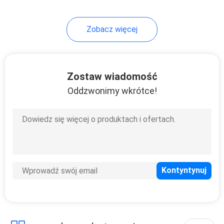
2
Zobacz więcej
Elektryczny długopis
mikroigłowy
Zostaw wiadomość
Oddzwonimy wkrótce!
4
Odkurzacz do
usuwania
zaskórników