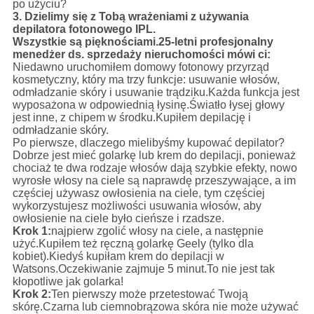
po użyciu?
3. Dzielimy się z Tobą wrażeniami z używania
depilatora fotonowego IPL.
Wszystkie są pięknościami.25-letni profesjonalny
menedżer ds. sprzedaży nieruchomości mówi ci:
Niedawno uruchomiłem domowy fotonowy przyrząd
kosmetyczny, który ma trzy funkcje: usuwanie włosów,
odmładzanie skóry i usuwanie trądziku.Każda funkcja jest
wyposażona w odpowiednią łysinę.Światło łysej głowy
jest inne, z chipem w środku.Kupiłem depilację i
odmładzanie skóry.
Po pierwsze, dlaczego mielibyśmy kupować depilator?
Dobrze jest mieć golarkę lub krem ​​do depilacji, ponieważ
chociaż te dwa rodzaje włosów dają szybkie efekty, nowo
wyrosłe włosy na ciele są naprawdę przeszywające, a im
częściej używasz owłosienia na ciele, tym częściej
wykorzystujesz możliwości usuwania włosów, aby
owłosienie na ciele było cieńsze i rzadsze.
Krok 1:
najpierw zgolić włosy na ciele, a następnie
użyć.Kupiłem też ręczną golarkę Geely (tylko dla
kobiet).Kiedyś kupiłam krem ​​do depilacji w
Watsons.Oczekiwanie zajmuje 5 minut.To nie jest tak
kłopotliwe jak golarka!
Krok 2:
Ten pierwszy może przetestować Twoją
skórę.Czarna lub ciemnobrązowa skóra nie może używać