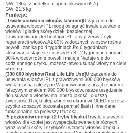
NW: 186g, z pudełkiem upominkowym 657g
GW: 21,5 kg
Funkcja:
[Trwałe usuwanie włosów laserem]
Urządzenia do
usuwania włosów IPL mogą osiągnąć trwałe usuwanie
włosów i gładką skórę dzięki bezpiecznej i
zaawansowanej technologii IPL, aby przerwać cykl
regeneracji włosów.Aż 80% widocznych włosów rośnie
powoli i zanika po 4 tygodniach.Po 6 tygodniach
stosowania staje się cieńszy.Po 8-12 tygodniach ponad
90% włosów rośnie powoli i maleje.Nadaje się do
codziennego użytku, możesz łatwo usunąć włosy na ciele
w domu.
[300 000 błysków Real Life Life Use]
Urządzenie do
usuwania włosów IPL z prawdziwymi 300 000 błysków
wystarczy na całe życie.W porównaniu z urządzeniami z
fałszywym znakiem 990 000 błysków, nasze urządzenie
do usuwania włosów ma lepszą jakość i dłuższą
żywotność.Dzięki ulepszonemu ekranowi OLED możesz
szybko zobaczyć pozostałą pamięć flash i inne dane
funkcjonalne na pierwszy rzut oka.
[5 poziomów energii i 2 tryby błysku]
Trwałe usuwanie
włosów dla kobiet jest wyspecjalizowane dla różnych
wrażliwości skóry i szybkości wzrostu włosów dzięki 5
regulowanym poziomom energii.Dwa tryby projektowania