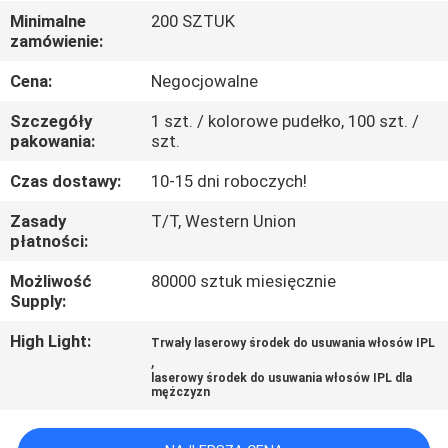
KONTROLA
Minimalne
200 SZTUK
zamówienie:
JAKOŚCI
Cena:
Negocjowalne
SKONTAKTUJ
Szczegóły
1 szt. / kolorowe pudełko, 100 szt. /
SIĘ
pakowania:
szt.
Z
Czas dostawy:
10-15 dni roboczych!
NAMI
Zasady
T/T, Western Union
płatności:
POPROSIĆ
Możliwość
80000 sztuk miesięcznie
Supply:
O
WYCENĘ
High Light:
Trwały laserowy środek do usuwania włosów IPL
,
laserowy środek do usuwania włosów IPL dla
mężczyzn
SITEMAP