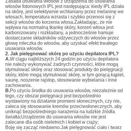
Zasada usuwania włosów z urządzenia do usuwania
włosów fotonowych IPL jest następująca: kiedy IPL działa
na skórę, jest selektywnie wchłaniany przez melaninę we
włosach, temperatura wzrasta i szybko przenosi się z
sekcji włosów do korzenia włosa.Zakładając, że nie
wpływa na normalną tkankę skóry, korzeń włosa jest
karbonizowany i rozkładany, a jednocześnie hamuje
dostarczanie składników odżywczych do włosów przez
głowę mleczka do włosów, aby uzyskać efekt trwałego
usuwania włosów.
2. Jak pielęgnować skórę po użyciu depilatora IPL?
A.
W ciągu najbliższych 24 godzin po użyciu depilatora
nie należy wykonywać żadnych czynności, które mogą
stymulować skórę oraz stosować produkty do pielęgnacji
skóry, które mogą stymulować skórę, w tym gorącą kąpiel,
saunę, noszenie rajstop, stosowanie wybielania i inne
zachowania.
B.
Po użyciu środka do usuwania włosów, niezależnie od
tego, czy obszar pielęgnacji jest bezpośrednio
wystawiony na działanie promieni słonecznych, czy nie,
zaleca się stosowanie kremów przeciwsłonecznych, aby
uniknąć bezpośredniego narażenia na ludzkie źródła
światła;Urządzenie do usuwania włosów nie jest
zalecane dla osób nieletnich i kobiet w ciąży;
Boję się zacząć niedawno.Jak pielęgnować ciało i twarz