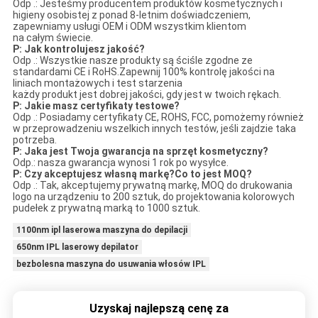
Odp .: Jesteśmy producentem produktów kosmetycznych i
higieny osobistej z ponad 8-letnim doświadczeniem,
zapewniamy usługi OEM i ODM wszystkim klientom
na całym świecie.
P: Jak kontrolujesz jakość?
Odp .: Wszystkie nasze produkty są ściśle zgodne ze
standardami CE i RoHS.Zapewnij 100% kontrolę jakości na
liniach montażowych i test starzenia
każdy produkt jest dobrej jakości, gdy jest w twoich rękach.
P: Jakie masz certyfikaty testowe?
Odp .: Posiadamy certyfikaty CE, ROHS, FCC, pomożemy również
w przeprowadzeniu wszelkich innych testów, jeśli zajdzie taka
potrzeba.
P: Jaka jest Twoja gwarancja na sprzęt kosmetyczny?
Odp.: nasza gwarancja wynosi 1 rok po wysyłce.
P: Czy akceptujesz własną markę?Co to jest MOQ?
Odp .: Tak, akceptujemy prywatną markę, MOQ do drukowania
logo na urządzeniu to 200 sztuk, do projektowania kolorowych
pudełek z prywatną marką to 1000 sztuk.
1100nm ipl laserowa maszyna do depilacji
650nm IPL laserowy depilator
bezbolesna maszyna do usuwania włosów IPL
Uzyskaj najlepszą cenę za