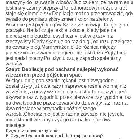
maszyny do usuwania włosów.Już czułem, że na ramieniu
jest mały czarny pieprzyk.Po jednorazowym użyciu kret
staje się ciemniejszy.Depilację można przeprowadzić, gdy
światło do pomiaru skóry zmieni kolor na zielony.
W sumie jest pięć biegów.Szczerze mówiąc, boję się na
początku.Nadal czuję lekkie ukłucie, kiedy jadę na
pierwszym biegu.Ból psychiczny jest większy niż
rzeczywisty.Kiedy skanuję po raz drugi, od razu przełączę
na czwarty bieg.Mam wrażenie, że różnica między
pierwszym a czwartym biegiem nie jest duża.Piąty bieg
jest nadal mocny.Po użyciu czuję zapach spalenizny
włosów
Szept: Depilację pod pachami najlepiej wykonać
wieczorem przed pójściem spać.
W ciągu dnia poruszanie rękami jest niewygodne.
Został użyty już dwa razy i naprawdę rośnie wolniej niż
wcześniej, a nowy wzrost nie jest ostry.Ta maszyna jest
używana raz w tygodniu przez pierwsze trzy tygodnie, raz
na dwa tygodnie przez czwarty do dziewiąty raz i raz na
dwa miesiące w przypadku późniejszego
wzrostu.Chociaż nie jest to raz na zawsze, nie jest dla
mnie kłopotliwe, aby użyć go raz na kolejne dwa
miesiące.
Często zadawane pytania:
P: Czy jesteś producentem lub firmą handlową?