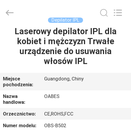
Oabes
Technology
Co.,
Ltd..
All
Depilator IPL
Rights
Reserved.
Developed
Laserowy depilator IPL dla
DOM
by
ECER
kobiet i mężczyzn Trwałe
PRODUKTY
urządzenie do usuwania
włosów IPL
O
NAS
Miejsce
Guangdong, Chiny
pochodzenia:
WYCIECZKA
Nazwa
OABES
handlowa:
PO
Orzecznictwo:
CE,ROHS,FCC
FABRYCE
Numer modelu:
OBS-B502