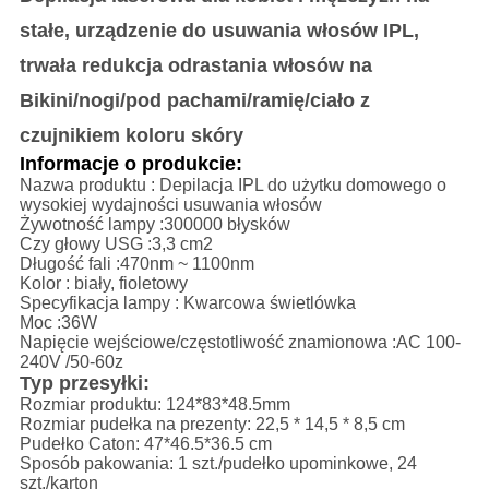
stałe, urządzenie do usuwania włosów IPL,
trwała redukcja odrastania włosów na
Bikini/nogi/pod pachami/ramię/ciało z
czujnikiem koloru skóry
Informacje o produkcie:
Nazwa produktu
: Depilacja IPL do użytku domowego o
wysokiej wydajności usuwania włosów
Żywotność lampy
:300000 błysków
Czy głowy USG
:3,3 cm2
Długość fali
:470nm ~ 1100nm
Kolor
: biały, fioletowy
Specyfikacja lampy
: Kwarcowa świetlówka
Moc
:36W
Napięcie wejściowe/częstotliwość znamionowa
:AC 100-
240V /50-60z
Typ przesyłki:
Rozmiar produktu: 124*83*48.5mm
Rozmiar pudełka na prezenty: 22,5 * 14,5 * 8,5 cm
Pudełko Caton: 47*46.5*36.5 cm
Sposób pakowania: 1 szt./pudełko upominkowe, 24
szt./karton